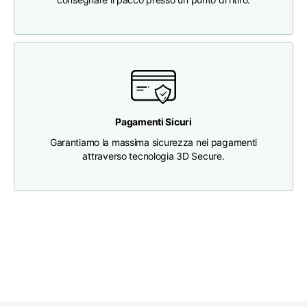
Lunghezza
46
48
50
Larghezza del petto
33
35
37
Profondità del collo
30
30
31
Pagamenti Sicuri
Garantiamo la massima sicurezza nei pagamenti
Larghezza spalle
32
33
34
attraverso tecnologia 3D Secure.
Larghezza del fondo
30
32
34
(sotto l'orlo)
Boyfriend fit denim