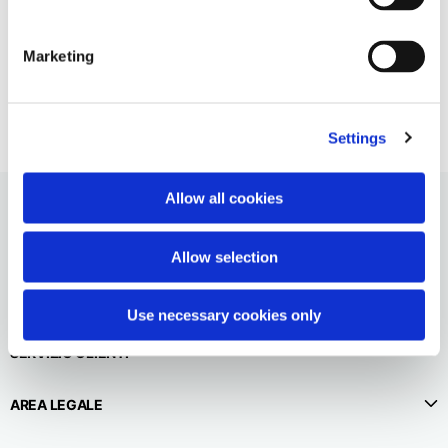
Paesi Bassi
Inglese
Olandese
Empty logo shopper
Marketing
Vietnam
55,00 €
Spagna
Inglese
Inglese
Spagna
Settings
Spagnolo
Turchia
Allow all cookies
Inglese
Allow selection
Use necessary cookies only
SERVIZIO CLIENTI
AREA LEGALE