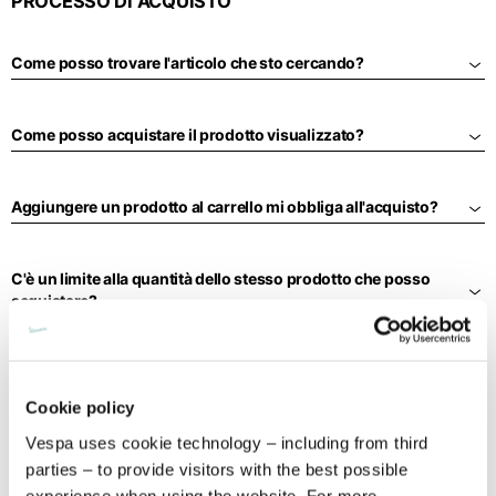
PROCESSO DI ACQUISTO
Canada
Francia
Medio Oriente
Inglese
Francese
Inglese
Come posso trovare l'articolo che sto cercando?
Arabia Saudita
Filippine
USA
Francia
Inglese
Spagnolo
Inglese
Francese
Siti internazionali
Come posso acquistare il prodotto visualizzato?
Emirati Arab.U.
Hongkong
Germania
Se non trovi il tuo paese nell'elenco, visita il nostro sito internazionale
Inglese
Inglese
e seleziona una delle lingue disponibili.
Inglese
Aggiungere un prodotto al carrello mi obbliga all'acquisto?
Kuwait
EN
ES
DE
FR
NL
IT
Indonesia
Germania
Inglese
Inglese
Tedesco
C'è un limite alla quantità dello stesso prodotto che posso
Qatar
Indonesia
Italia
acquistare?
Inglese
Spagnolo
Inglese
Singapore
Italia
I prezzi dei prodotti possono cambiare?
Inglese
Italiano
Cookie policy
Sud Corea
Paesi Bassi
Vespa uses cookie technology – including from third
Cos'è un codice promozionale e come funziona?
Inglese
Inglese
parties – to provide visitors with the best possible
Tailandia
experience when using the website. For more