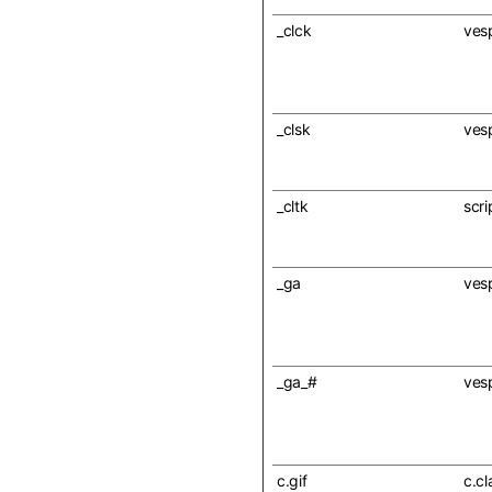
_clck
ves
_clsk
ves
_cltk
scri
_ga
ves
_ga_#
ves
c.gif
c.cl