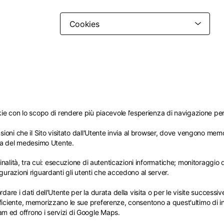
ie con lo scopo di rendere più piacevole l’esperienza di navigazione per tut
Seleziona la tua località
nsioni che il Sito visitato dall'Utente invia al browser, dove vengono mem
Il catalogo e i servizi disponibili possono variare in base alla località.
sita del medesimo Utente.
iando località il contenuto del carrello e della tua wishlist verrà aggior
 finalità, tra cui: esecuzione di autenticazioni informatiche; monitoraggio
gurazioni riguardanti gli utenti che accedono al server.
dare i dati dell'Utente per la durata della visita o per le visite successi
ficiente, memorizzano le sue preferenze, consentono a quest'ultimo di in
 ed offrono i servizi di Google Maps.
Belgio
Francia