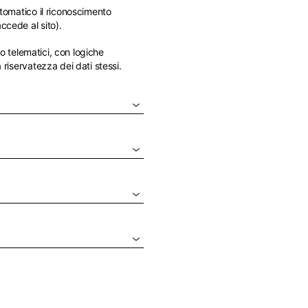
utomatico il riconoscimento
ccede al sito).
 o telematici, con logiche
 riservatezza dei dati stessi.
a delle lingue