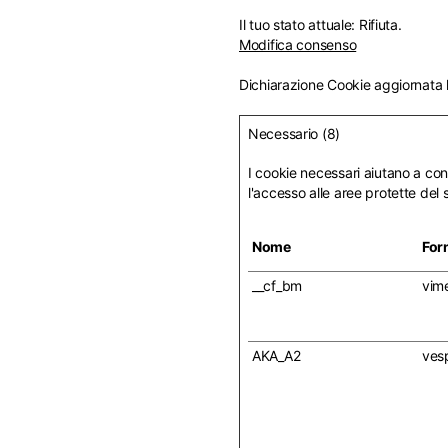
Il tuo stato attuale: Rifiuta.
Modifica consenso
Microsoft Internet Explorer
Dichiarazione Cookie aggiornata l
Microsoft Edge
Google Chrome
Mozilla Firefox
Necessario (8)
Apple Safari
I cookie necessari aiutano a con
l'accesso alle aree protette del
Nome
For
__cf_bm
vim
Tipologia di cookie
AKA_A2
ves