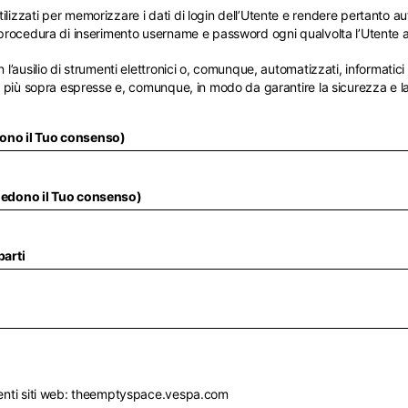
Francese
Inglese
ilizzati per memorizzare i dati di login dell’Utente e rendere pertanto a
a procedura di inserimento username e password ogni qualvolta l’Utente a
Canada
USA
Germania
Germania
Francese
Inglese
 l’ausilio di strumenti elettronici o, comunque, automatizzati, informatici
Inglese
Tedesco
tà più sopra espresse e, comunque, in modo da garantire la sicurezza e la
te
Filippine
Hongkong
Spagnolo
Inglese
Italia
Paesi Bassi
dono il Tuo consenso)
a
Emirati Arab.U.
Kuwait
Italiano
Inglese
Siti internazionali
Indonesia
Singapore
Inglese
Inglese
Spagnolo
Inglese
hiedono il Tuo consenso)
il tuo paese nell'elenco, visita il nostro sito internazionale e seleziona un
Spagna
Spagna
disponibili.
Inglese
Spagnolo
Tailandia
Vietnam
EN
ES
DE
FR
NL
IT
parti
Inglese
Inglese
guenti siti web: theemptyspace.vespa.com