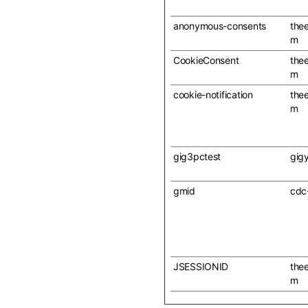
anonymous-consents
the
m
CookieConsent
the
m
cookie-notification
the
m
gig3pctest
gig
gmid
cdc
JSESSIONID
the
m