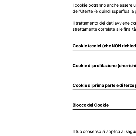
Inglese
I cookie potranno anche essere ut
dell’Utente (e quindi superflua l
Canada
Asia
Francia
Inglese
Il trattamento dei dati avviene con
Francese
strettamente correlate alle finali
Filippine
Medio Orien
Inglese
Italia
Cookie tecnici (che NON richie
Arabia Saudit
Inglese
Indonesia
Inglese
Inglese
Cookie di profilazione (che ric
Se non trovi 
Paesi Bassi
Qatar
Olandese
Sud Corea
Inglese
Cookie di prima parte e di terze 
Inglese
Turchia
Inglese
Blocco dei Cookie
Il tuo consenso si applica ai se