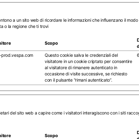
tono a un sito web di ricordare le informazioni che influenzano il modo in
a o la regione che ti trovi
nitore
Scopo
d
-prod.vespa.com
Questo cookie salva le credenziali del
6
visitatore in un cookie criptato per consentire
al visitatore di rimanere autenticato in
occasione di visite successive, se richiesto
con il pulsante “rimani autenticato”.
prietari del sito web a capire come i visitatori interagiscono con i siti ra
nitore
Scopo
d