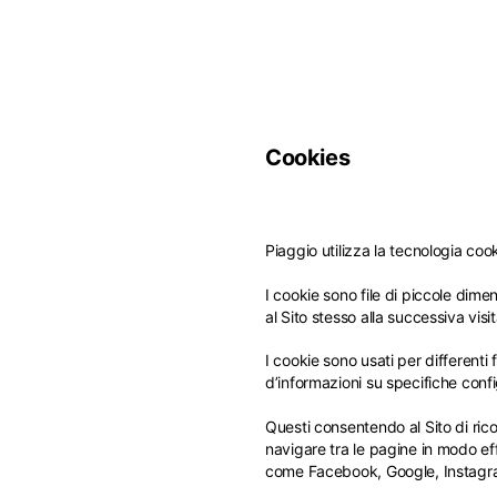
Cookies
Piaggio utilizza la tecnologia cook
I cookie sono file di piccole dime
al Sito stesso alla successiva vi
Camb
I cookie sono usati per differenti
d’informazioni su specifiche confi
Europa
Questi consentendo al Sito di ricor
navigare tra le pagine in modo ef
come Facebook, Google, Instagram
Belgio
America