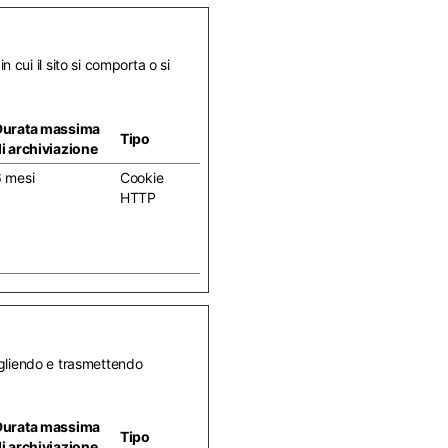
 cui il sito si comporta o si
Durata massima
Tipo
i archiviazione
 mesi
Cookie
HTTP
ccogliendo e trasmettendo
Durata massima
Tipo
i archiviazione