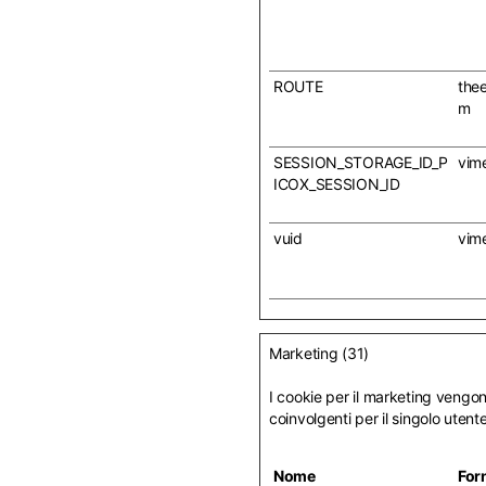
ROUTE
the
m
SESSION_STORAGE_ID_P
vim
ICOX_SESSION_ID
vuid
vim
Marketing (31)
I cookie per il marketing vengono 
coinvolgenti per il singolo utente 
Nome
For