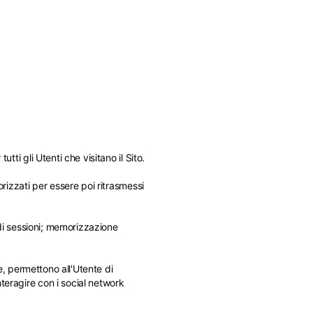
ti gli Utenti che visitano il Sito.
orizzati per essere poi ritrasmessi
nato.
 di sessioni; memorizzazione
ve, permettono all'Utente di
teragire con i social network