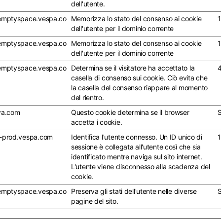
dell'utente.
emptyspace.vespa.co
Memorizza lo stato del consenso ai cookie
1
dell'utente per il dominio corrente
emptyspace.vespa.co
Memorizza lo stato del consenso ai cookie
1
dell'utente per il dominio corrente
emptyspace.vespa.co
Determina se il visitatore ha accettato la
4
casella di consenso sui cookie. Ciò evita che
la casella del consenso riappare al momento
del rientro.
ya.com
Questo cookie determina se il browser
S
accetta i cookie.
-prod.vespa.com
Identifica l'utente connesso. Un ID unico di
1
sessione è collegata all'utente così che sia
identificato mentre naviga sul sito internet.
L'utente viene disconnesso alla scadenza del
cookie.
emptyspace.vespa.co
Preserva gli stati dell'utente nelle diverse
S
pagine del sito.