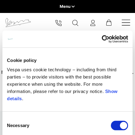
Menu
Home
Seleziona la tua località
GAMMA VEICOLI
Il catalogo e i servizi disponibili possono variare in base alla
PAGINA NON TROVATA
località.
Cambiando località il contenuto del carrello e della tua wishlist
ABBIGLIAMENTO E LIFESTYLE
Cookie policy
verrà aggiornato.
La pagina potrebbe essere stata rimossa,
Vespa uses cookie technology – including from third
rinominata o temporaneamente non disponibile .
ESPERIENZE
parties – to provide visitors with the best possible
experience when using the website. For more
Europa
information, please refer to our privacy notice.
Show
CONCEPT STORE
Belgio
details
.
Continua il tuo shopping
America
Inglese
Canada
Belgio
Consent
Asia
Inglese
Francese
Necessary
Selection
Filippine