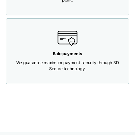
Longueur
46
48
50
Largeur de la poitrine
33
35
37
Profondeur du cou
30
30
31
Safe payments
We guarantee maximum payment security through 3D
Largeur des épaules
32
33
34
Secure technology.
Largeur du bas(sous
30
32
34
l'ourlet)
Boyfriend fit denim