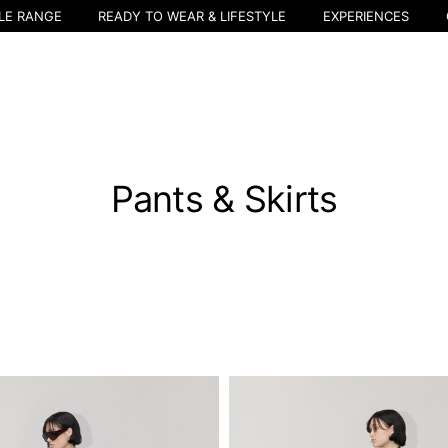
LE RANGE
READY TO WEAR & LIFESTYLE
EXPERIENCES
Pants & Skirts
Sélectionner la ville
Le catalogue et les services disponibles peuvent varier selon la ville.
'emplacement, le contenu de votre panier et de votre liste de souhaits s