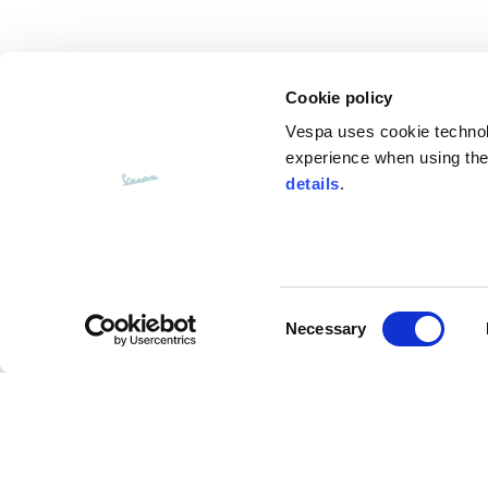
Cookie policy
Vespa uses cookie technolog
experience when using the 
details
.
Consent
CUSTOMER SERVICE
Necessary
Selection
Nous contacter
FAQ (questions
fréquemment posées)
Modalités de
paiement
Retours et