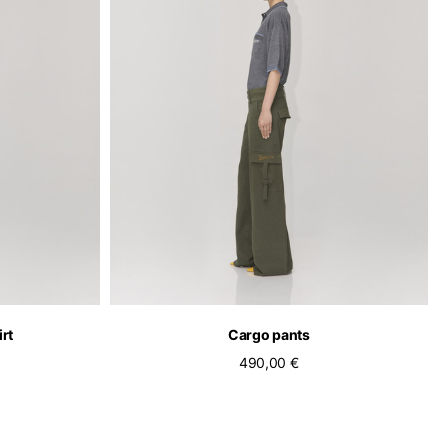
rt
Cargo pants
ionnez l'une des
490,00 €