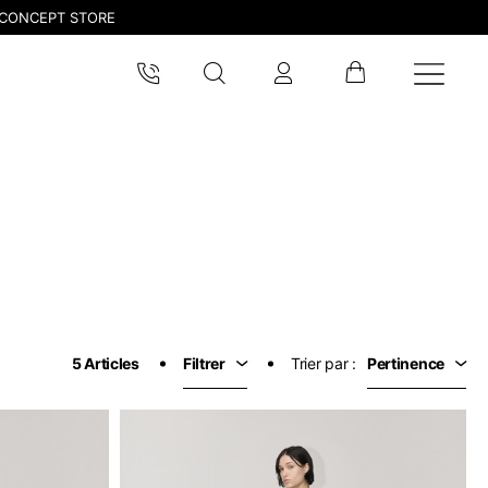
CONCEPT STORE
5 Articles
Filtrer
Trier par :
Pertinence
era mis à jour.