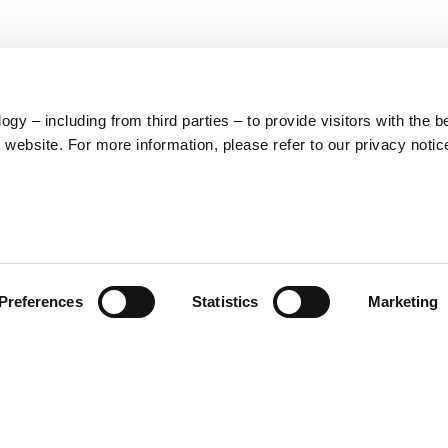
y – including from third parties – to provide visitors with the b
website. For more information, please refer to our privacy notic
LEGAL
PRODUCT
Preferences
Statistics
Marketing
CATEGORIES
Cookies
Conditions générales
Clothing
d'achat
Accessories
Politique de
Home & Lifestyle
protection de la vie
privée