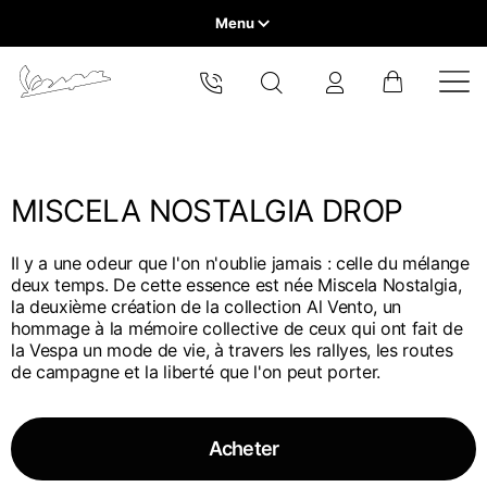
Menu
Home
Sélectionner la ville
VEHICLE RANGE
Le catalogue et les services disponibles peuvent varier selon la
ville.
En changeant d'emplacement, le contenu de votre panier et de
MISCELA NOSTALGIA DROP
READY TO WEAR & LIFESTYLE
votre liste de souhaits sera mis à jour.
Il y a une odeur que l'on n'oublie jamais : celle du mélange
EXPERIENCES
deux temps. De cette essence est née Miscela Nostalgia,
la deuxième création de la collection Al Vento, un
Europe
hommage à la mémoire collective de ceux qui ont fait de
CONCEPT STORE
la Vespa un mode de vie, à travers les rallyes, les routes
Belgium
de campagne et la liberté que l'on peut porter.
America
Anglais
Canada
Belgium
Asia
Anglais
Acheter
Français
Hong Kong