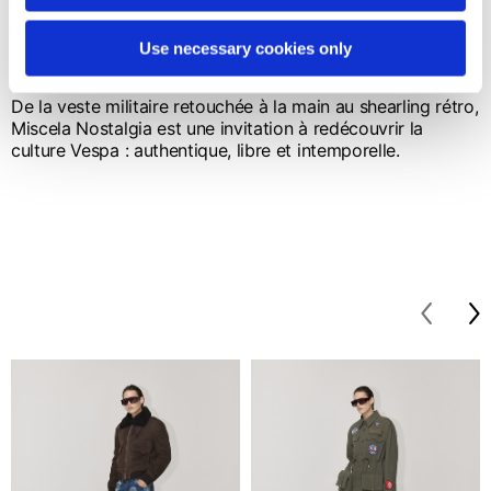
L'esprit Vespa : quand culture et
mouvement se rencontrent
Use necessary cookies only
De la veste militaire retouchée à la main au shearling rétro,
Miscela Nostalgia est une invitation à redécouvrir la
culture Vespa : authentique, libre et intemporelle.