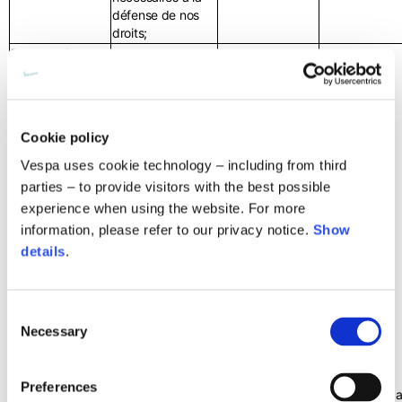
défense de nos
droits;
Respect des
obligations
légales, y
- Informations
compris les
personnelles telles
éventuelles
que le nom, le
Cookie policy
campagnes de
prénom, la date
rappel
– Nous
de naissance, le
Vespa uses cookie technology – including from third
pouvons traiter
pays de
parties – to provide visitors with the best possible
vos données
résidence;
experience when using the website. For more
personnelles
- Coordonnées de
information, please refer to our privacy notice.
Show
pour remplir les
contact telles que
obligations
l'adresse, le
details
.
légales
numéro de
auxquelles nous
téléphone fixe, le
sommes soumis
numéro de
Consent
(par ex. en
téléphone
Necessary
Selection
matière fiscale,
portable, l'e-mail,
comptable, de
en fonction des
lutte anti-
données
Le traitement est
Preferences
blanchiment) et
nécessaires à
La communica