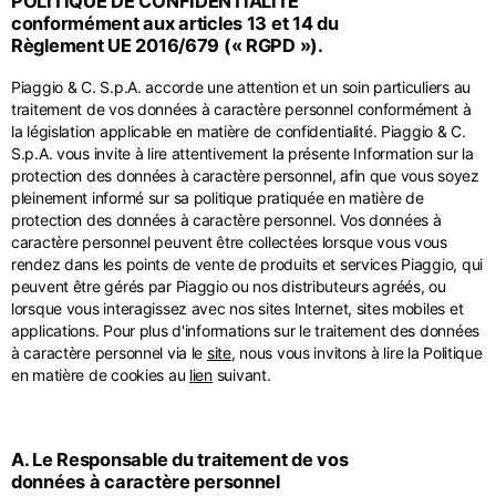
POLITIQUE DE CONFIDENTIALITÉ
Canada
France
conformément aux articles 13 et 14 du
Middle East
Anglais
Français
Anglais
Règlement UE 2016/679 (« RGPD »).
Kuwait
Indonesia
USA
France
Piaggio & C. S.p.A. accorde une attention et un soin particuliers au
Anglais
Anglais
Anglais
Français
traitement de vos données à caractère personnel conformément à
Sites internationaux
la législation applicable en matière de confidentialité. Piaggio & C.
Qatar
Indonesia
Germany
Si vous ne trouvez pas votre pays dans la liste, visitez notre site
S.p.A. vous invite à lire attentivement la présente Information sur la
Anglais
Espagnol
international et sélectionnez l'une des langues disponibles.
Anglais
protection des données à caractère personnel, afin que vous soyez
pleinement informé sur sa politique pratiquée en matière de
Saudi Arabia
EN
ES
DE
FR
NL
IT
Philippines
Germany
protection des données à caractère personnel. Vos données à
Anglais
Anglais
caractère personnel peuvent être collectées lorsque vous vous
Allemand
rendez dans les points de vente de produits et services Piaggio, qui
Unit.Arab Emir.
Philippines
peuvent être gérés par Piaggio ou nos distributeurs agréés, ou
Italy
Anglais
lorsque vous interagissez avec nos sites Internet, sites mobiles et
Espagnol
Anglais
applications. Pour plus d'informations sur le traitement des données
à caractère personnel via le
site
, nous vous invitons à lire la Politique
Singapore
Italy
en matière de cookies au
lien
suivant.
Anglais
Italien
South Korea
Netherlands
Anglais
A. Le Responsable du traitement de vos
Anglais
données à caractère personnel
Thailand