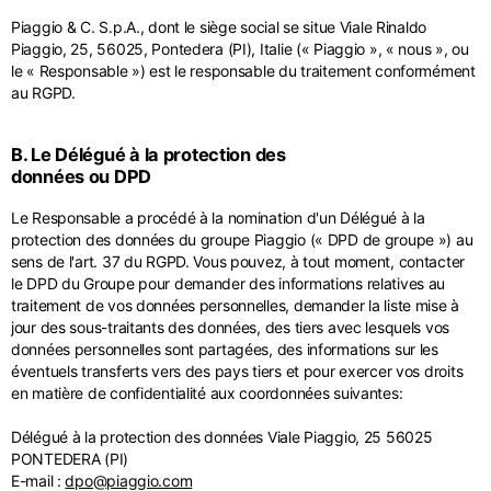
Netherlands
Anglais
Piaggio & C. S.p.A., dont le siège social se situe Viale Rinaldo
Néerlandais
Piaggio, 25, 56025, Pontedera (PI), Italie (« Piaggio », « nous », ou
Vietnam
le « Responsable ») est le responsable du traitement conformément
Spain
au RGPD.
Anglais
Anglais
Spain
B. Le Délégué à la protection des
Espagnol
données ou DPD
Türkiye
Le Responsable a procédé à la nomination d'un Délégué à la
protection des données du groupe Piaggio (« DPD de groupe ») au
Anglais
sens de l'art. 37 du RGPD. Vous pouvez, à tout moment, contacter
le DPD du Groupe pour demander des informations relatives au
traitement de vos données personnelles, demander la liste mise à
jour des sous-traitants des données, des tiers avec lesquels vos
données personnelles sont partagées, des informations sur les
éventuels transferts vers des pays tiers et pour exercer vos droits
en matière de confidentialité aux coordonnées suivantes:
Délégué à la protection des données Viale Piaggio, 25 56025
PONTEDERA (PI)
E-mail :
dpo@piaggio.com