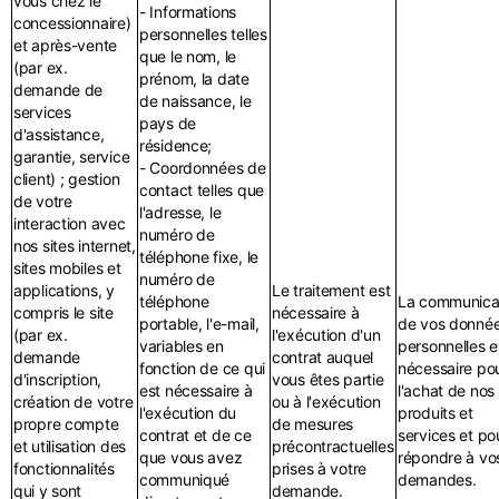
vous chez le
- Informations
concessionnaire)
personnelles telles
et après-vente
que le nom, le
(par ex.
prénom, la date
demande de
de naissance, le
services
pays de
d'assistance,
résidence;
garantie, service
- Coordonnées de
client) ; gestion
contact telles que
de votre
l'adresse, le
interaction avec
numéro de
nos sites internet,
téléphone fixe, le
sites mobiles et
numéro de
applications, y
Le traitement est
téléphone
La communica
compris le site
nécessaire à
portable, l'e-mail,
de vos donné
(par ex.
l'exécution d'un
variables en
personnelles e
demande
contrat auquel
fonction de ce qui
nécessaire po
d'inscription,
vous êtes partie
est nécessaire à
l'achat de nos
création de votre
ou à l'exécution
l'exécution du
produits et
propre compte
de mesures
contrat et de ce
services et po
et utilisation des
précontractuelles
que vous avez
répondre à vo
fonctionnalités
prises à votre
communiqué
demandes.
qui y sont
demande.