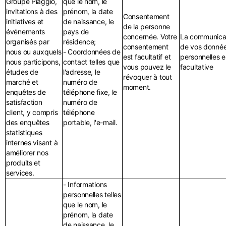
Groupe Piaggio,
que le nom, le
invitations à des
prénom, la date
Consentement
initiatives et
de naissance, le
de la personne
événements
pays de
concernée. Votre
La communica
organisés par
résidence;
consentement
de vos donné
nous ou auxquels
- Coordonnées de
est facultatif et
personnelles e
nous participons,
contact telles que
vous pouvez le
facultative
études de
l'adresse, le
révoquer à tout
marché et
numéro de
moment.
enquêtes de
téléphone fixe, le
satisfaction
numéro de
client, y compris
téléphone
des enquêtes
portable, l'e-mail.
statistiques
internes visant à
améliorer nos
produits et
services.
- Informations
personnelles telles
que le nom, le
prénom, la date
de naissance, le