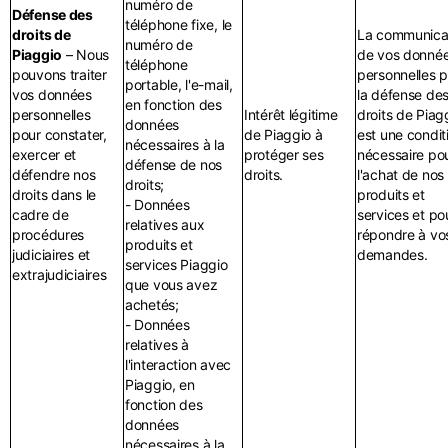
numéro de
Défense des
téléphone fixe, le
droits de
La communica
numéro de
Piaggio
– Nous
de vos donné
téléphone
pouvons traiter
personnelles 
portable, l'e-mail,
vos données
la défense de
en fonction des
personnelles
Intérêt légitime
droits de Piag
données
pour constater,
de Piaggio à
est une condit
nécessaires à la
exercer et
protéger ses
nécessaire po
défense de nos
défendre nos
droits.
l'achat de nos
droits;
droits dans le
produits et
- Données
cadre de
services et po
relatives aux
procédures
répondre à vo
produits et
judiciaires et
demandes.
services Piaggio
extrajudiciaires
que vous avez
achetés;
- Données
relatives à
l'interaction avec
Piaggio, en
fonction des
données
nécessaires à la