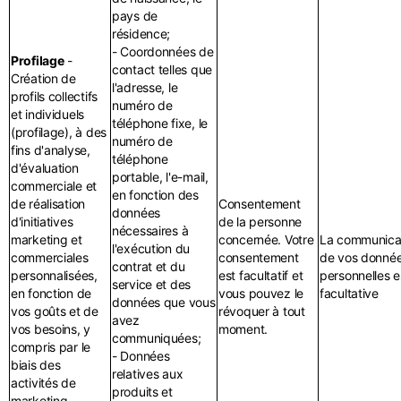
pays de
résidence;
- Coordonnées de
Profilage
-
contact telles que
Création de
l'adresse, le
profils collectifs
numéro de
et individuels
téléphone fixe, le
(profilage), à des
numéro de
fins d'analyse,
téléphone
d'évaluation
portable, l'e-mail,
commerciale et
en fonction des
de réalisation
Consentement
données
d'initiatives
de la personne
nécessaires à
marketing et
concernée. Votre
La communica
l'exécution du
commerciales
consentement
de vos donné
contrat et du
personnalisées,
est facultatif et
personnelles e
service et des
en fonction de
vous pouvez le
facultative
données que vous
vos goûts et de
révoquer à tout
avez
vos besoins, y
moment.
communiquées;
compris par le
- Données
biais des
relatives aux
activités de
produits et
marketing