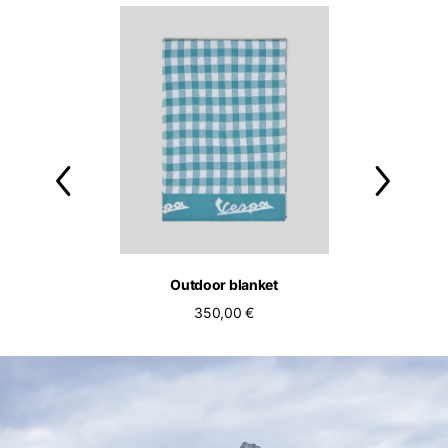
ol bassotto tee
Outdoor blanket
Outdoor c
90,00 €
350,00 €
250,00