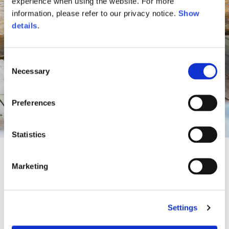
experience when using the website. For more
information, please refer to our privacy notice.
Show
details
.
Consent
Necessary
Selection
Preferences
Statistics
Marketing
Une oasis de paix Vespa entre
ciel et nature.
Settings
Pour la saison estivale, Vespa redessine l'espace extérieur