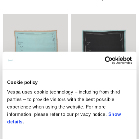
Cookie policy
Vespa uses cookie technology – including from third
parties – to provide visitors with the best possible
Foulard 120x120
Foulard 120x120
experience when using the website. For more
3 couleurs
3 couleurs
information, please refer to our privacy notice.
Show
290,00 €
290,00 €
details
.