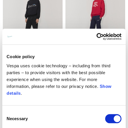
Cookie policy
Logo over crewneck
Miscela Nostalgia Over
Vespa uses cookie technology – including from third
Crewneck
€190.00
parties – to provide visitors with the best possible
2 couleurs
experience when using the website. For more
€220.00
information, please refer to our privacy notice.
Show
details
.
Consent
Necessary
Selection