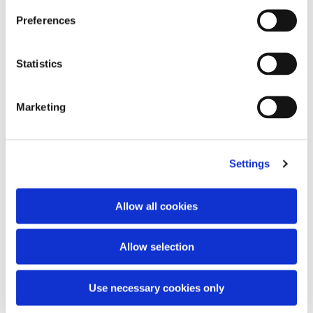
Preferences
Statistics
Marketing
Miscela Nostalgia Over
V-logo sweatshirt
Crewneck
€220.00
2 couleurs
Settings
€220.00
Allow all cookies
Allow selection
Use necessary cookies only