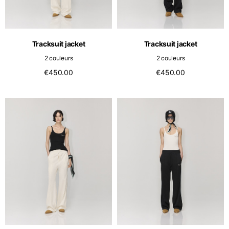
Netherlands
Anglais
Néerlandais
Vietnam
Spain
Tracksuit jacket
Tracksuit jacket
Anglais
Anglais
2 couleurs
2 couleurs
Spain
€450.00
€450.00
Espagnol
Türkiye
Anglais