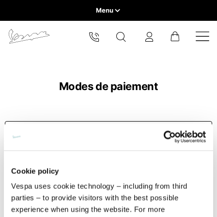
Menu
Home
Sélectionner la ville
VEHICLE RANGE
Le catalogue et les services disponibles peuvent varier selon la
ville.
Modes de paiement
En changeant d'emplacement, le contenu de votre panier et de
READY TO WEAR & LIFESTYLE
votre liste de souhaits sera mis à jour.
EXPERIENCES
Europe
CONCEPT STORE
Belgium
America
Anglais
Cookie policy
Modes de paiement
Vespa uses cookie technology – including from third
Canada
Belgium
Asia
parties – to provide visitors with the best possible
Anglais
Français
Quels sont les moyens de paiement acceptés ?
experience when using the website. For more
Hong Kong