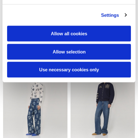
Settings
Allow all cookies
Over denim pants
Denim wide leg
290,00 €
390,00 €
Allow selection
Use necessary cookies only