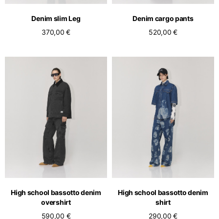
Netherlands
Anglais
Néerlandais
Denim slim Leg
Denim cargo pants
Vietnam
370,00 €
520,00 €
Spain
Anglais
Anglais
Spain
Espagnol
Türkiye
Anglais
High school bassotto denim
High school bassotto denim
overshirt
shirt
590,00 €
290,00 €