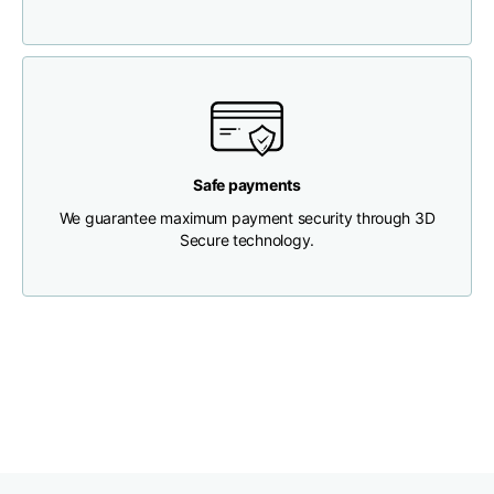
Brustweite
33
35
37
Tiefe des Halses
30
30
31
Breite der Schultern
32
33
34
Safe payments
We guarantee maximum payment security through 3D
Secure technology.
Untere Breite
(unterhalb des
30
32
34
Saums)
Boyfriend fit denim
Größe
XS
S
M