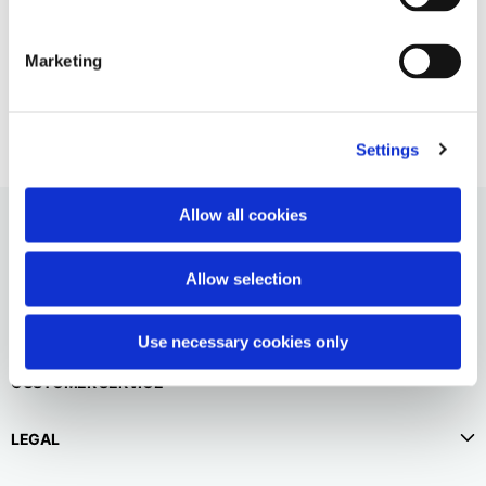
Niederlande
Englisch
Niederländisch
Empty logo shopper
Marketing
Vietnam
55,00 €
Spanien
Englisch
Englisch
Spanien
Settings
Spanisch
Türkei
Allow all cookies
Englisch
Allow selection
Use necessary cookies only
CUSTOMER SERVICE
LEGAL