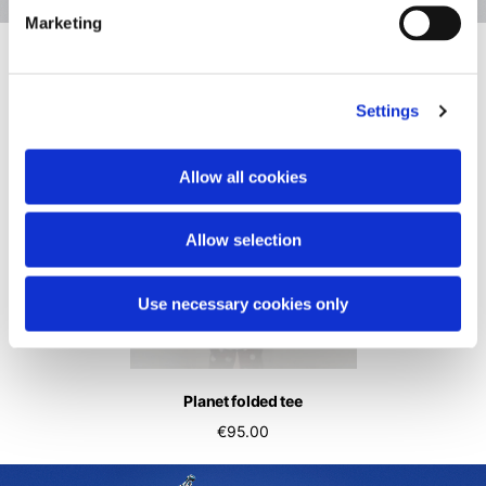
Marketing
NEU
NEU
Settings
Allow all cookies
Allow selection
Use necessary cookies only
nim wide leg
Planet folded tee
Vespa grey
490.00
€95.00
€190.