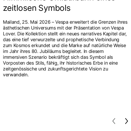
Niederlande
zeitlosen Symbols
Englisch
Niederländisch
Vietnam
Spanien
Mailand, 25. Mai 2026 – Vespa erweitert die Grenzen ihres
Englisch
ästhetischen Universums mit der Präsentation von Vespa
Englisch
Lover. Die Kollektion stellt ein neues narratives Kapitel dar,
das eine tief verwurzelte und prophetische Verbindung
Spanien
zum Kosmos erkundet und die Marke auf natürliche Weise
Spanisch
im Jahr ihres 80. Jubiläums begleitet. In diesem
immersiven Szenario bekräftigt sich das Symbol als
Türkei
Vorposten des Stils, fähig, ihr historisches Erbe in eine
Englisch
zeitgenössische und zukunftsgerichtete Vision zu
verwandeln.