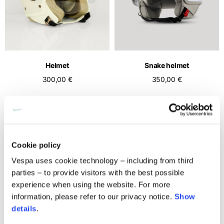
Kanada
Deutschland
Middle East
Englisch
Französisch
Englisch
Katar
Indonesien
Vereinigte Staaten
Deutschland
Englisch
Englisch
Englisch
Deutsch
Internationale Webseiten
Kuwait
Indonesien
Helmet
Snake helmet
Frankreich
Wenn Sie Ihr Land nicht in der Liste finden, besuchen Sie unsere
Englisch
Spanisch
internationale Website und wählen Sie eine der verfügbaren
Englisch
300,00 €
350,00 €
Sprachen aus.
Saudi-Arabien
Philippinen
Frankreich
EN
ES
DE
FR
NL
IT
Englisch
Englisch
Französisch
Vereinigte Arabische Emirate
Philippinen
Italien
Englisch
Spanisch
Englisch
Cookie policy
Republik Korea
Vespa uses cookie technology – including from third
Italien
Englisch
parties – to provide visitors with the best possible
Italienisch
experience when using the website. For more
Singapur
Niederlande
information, please refer to our privacy notice.
Show
Englisch
Englisch
details
.
Thailand