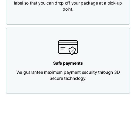
label so that you can drop off your package at a pick-up
point.
Brustweite
33
35
37
Tiefe des Halses
30
30
31
Breite der Schultern
32
33
34
Safe payments
Untere Breite
We guarantee maximum payment security through 3D
(unterhalb des
30
32
34
Secure technology.
Saums)
Boyfriend fit denim
Größe
XS
S
M