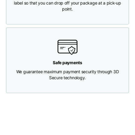
label so that you can drop off your package at a pick-up
point.
Brustweite
33
35
37
Tiefe des Halses
30
30
31
Breite der Schultern
32
33
34
Safe payments
Untere Breite
We guarantee maximum payment security through 3D
(unterhalb des
30
32
34
Secure technology.
Saums)
Boyfriend fit denim
Größe
XS
S
M