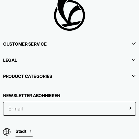
1⁄2 Umfang der Taille
38,5
40,5
42,5
1⁄2 Hüftumfang
51
53
55
CUSTOMER SERVICE
1⁄2 Unterer Umfang
22,3
22,9
23,5
LEGAL
1⁄2 Beinumfang (in
PRODUCT CATEGORIES
33,9
35,2
36,5
Höhe des Schritts)
NEWSLETTER ABONNIEREN
Seitenlänge
114,8
115,3
115,8
Innere Beinlänge
78
78
78
Stadt
Höhe des Gürtels
4,2
4,2
4,2