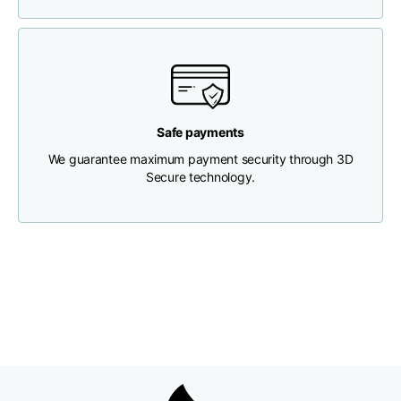
Brustweite
33
35
37
Tiefe des Halses
30
30
31
Safe payments
Breite der Schultern
32
33
34
We guarantee maximum payment security through 3D
Secure technology.
Untere Breite
(unterhalb des
30
32
34
Saums)
Boyfriend fit denim
Größe
XS
S
M