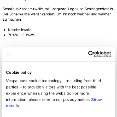
Innere Beinlänge
77,5
78
78,5
Schal aus Kaschmirwolle, mit Jacquard-Logo und Schlangendetails.
Der Schal wurde weiter kardiert, um ihn noch weicher und wärmer
Höhe des
zu machen.
3,5
3,5
3,5
Taillenbandes
Kaschmirwolle
70%WO 30%WS
Knitted jacket
Technische details
Größe
XS
S
M
Cookie policy
Material composition:
Versandzeiten und -kosten
Vespa uses cookie technology – including from third
Kaschmirwolle
Länge
60
62
64
parties – to provide visitors with the best possible
MODE OF DELIVERY
Shipments are made by courier.
experience when using the website. For more
information, please refer to our privacy notice.
Show
Brustweite
57
59
61
SHIPPING TIMES AND COSTS
details
.
The delivery time starts from the date of dispatch, i.e. from the
moment the goods leave the warehouse and are taken over by the