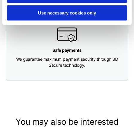
Brustweite
33
35
37
Use necessary cookies only
Tiefe des Halses
30
30
31
Breite der Schultern
32
33
34
Safe payments
We guarantee maximum payment security through 3D
Secure technology.
Untere Breite
(unterhalb des
30
32
34
Saums)
Boyfriend fit denim
You may also be interested
Größe
XS
S
M