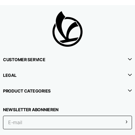
Slim fit bootcut denim
Größe
XS
S
M
CUSTOMER SERVICE
1⁄2 Umfang der Taille
38,5
40,5
42,5
LEGAL
1⁄2 Hüftumfang
48
48
50
PRODUCT CATEGORIES
1⁄2 Unterer Umfang
22,7
23,5
24,3
NEWSLETTER ABONNIEREN
1⁄2 Beinumfang (in
28,2
29,5
30,8
Höhe des Schritts)