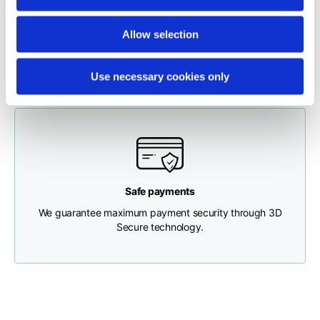
To make a return, please enter your request via the
appropriate section in the Footer. You will be contacted by
Brustweite
33
35
37
Allow selection
our Customer Service Department and receive a return
label so that you can drop off your package at a pick-up
point.
Tiefe des Halses
30
30
31
Use necessary cookies only
Breite der Schultern
32
33
34
Untere Breite
(unterhalb des
30
32
34
Saums)
Safe payments
We guarantee maximum payment security through 3D
Secure technology.
Boyfriend fit denim
Größe
XS
S
M