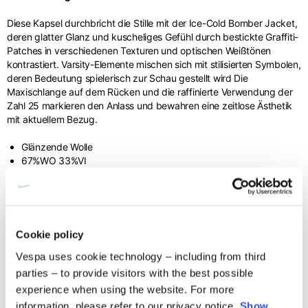
Innere Beinlänge
77,5
78
78,5
Diese Kapsel durchbricht die Stille mit der Ice-Cold Bomber Jacket,
deren glatter Glanz und kuscheliges Gefühl durch bestickte Graffiti-
Höhe des
Patches in verschiedenen Texturen und optischen Weißtönen
3,5
3,5
3,5
Taillenbandes
kontrastiert. Varsity-Elemente mischen sich mit stilisierten Symbolen,
deren Bedeutung spielerisch zur Schau gestellt wird Die
Maxischlange auf dem Rücken und die raffinierte Verwendung der
Zahl 25 markieren den Anlass und bewahren eine zeitlose Ästhetik
mit aktuellem Bezug.
Knitted jacket
Glänzende Wolle
67%WO 33%VI
Größe
XS
S
M
Technische details
Länge
60
62
64
Cookie policy
Vespa uses cookie technology – including from third
Material composition:
Brustweite
57
59
61
Versandzeiten und -kosten
parties – to provide visitors with the best possible
Glänzende Wolle
experience when using the website. For more
MODE OF DELIVERY
information, please refer to our privacy notice.
Show