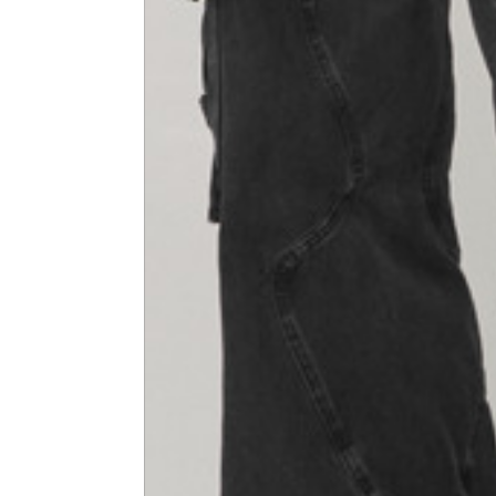
Größe
XS
1⁄2 Taillenumfang
40
1⁄2 Hüftumfang
51
1⁄2 Unterer Saumumfang
29,2
1⁄2 Umfang 10 cm ab dem
33,7
unteren Saum
Äußere Beinlänge
109
Innere Beinlänge
77,5
Höhe des Taillenbandes
3,5