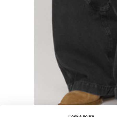
Knitted jacket
Größe
XS
Länge
60
Brustweite
57
Tiefe des Halses
10
Ärmellänge (ab Halsschulter)
71,
Cookie policy