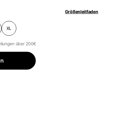
Größenleitfaden
ren.
ktualisiert.
XL
ellungen über 200€
en
n