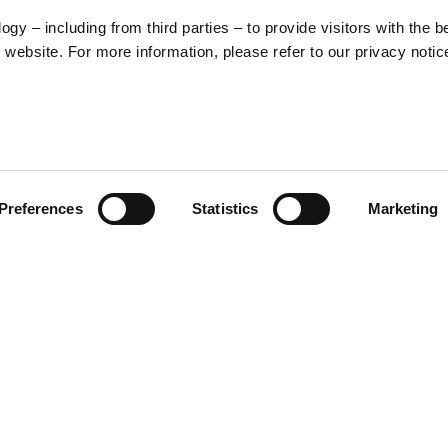
y – including from third parties – to provide visitors with the b
57
website. For more information, please refer to our privacy notic
Preferences
Statistics
Marketing
S
48
35
30
ktion 25 ist aus technischem
gt. Diese Pufferjacke