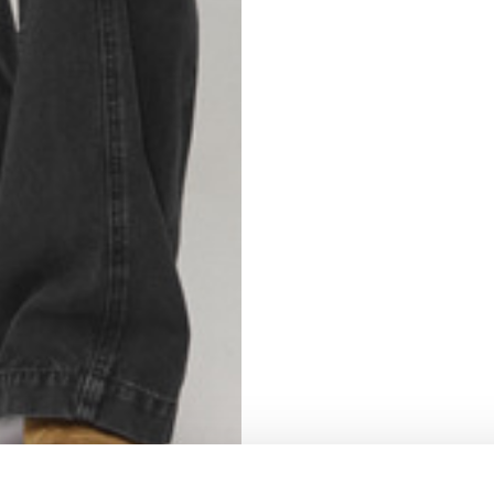
S
62
59
10
5
73