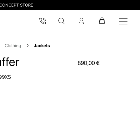
CONCEPT STORE
Clothing
Jackets
ffer
890,00 €
99XS