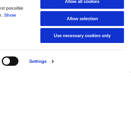
Allow all cookies
est possible
59
61
e.
Show
Allow selection
Use necessary cookies only
Settings
M
L
Kaufen
50
52
890,00 €
37
39
31
31