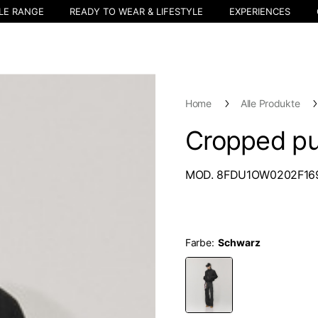
LE RANGE
READY TO WEAR & LIFESTYLE
EXPERIENCES
Home
Alle Produkte
Cropped pu
MOD. 8FDU1OW0202F16
Farbe