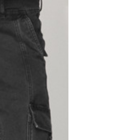
46
47
69
70
52,5
54,5
50
52
56,5
58,5