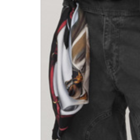
Breite der Schultern
45
Ärmellänge
68
1⁄2 Brustweite (2 cm from
50,5
armhole)
1⁄2 Waist (40 cm from c.b.)
48
1⁄2 Gesäß
54,5
Tailored pants