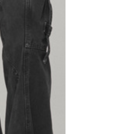
S
M
42
44
53
55
30
30,8
34
34,5
110
111
78
78,5
3,5
3,5