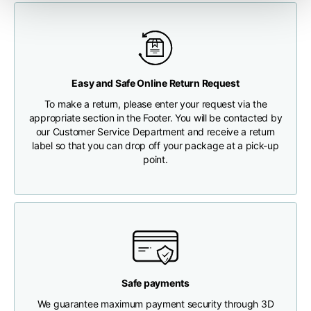
Brustweite
33
35
37
Any customs clearance costs will be borne by the Customer.
Tiefe des Halses
30
30
31
Easy and Safe Online Return Request
CHECK SHIPMENT STATUS
To make a return, please enter your request via the
Breite der Schultern
32
33
34
appropriate section in the Footer. You will be contacted by
our Customer Service Department and receive a return
label so that you can drop off your package at a pick-up
Untere Breite
point.
(unterhalb des
30
32
34
Saums)
Boyfriend fit denim
Safe payments
We guarantee maximum payment security through 3D
Größe
XS
S
M