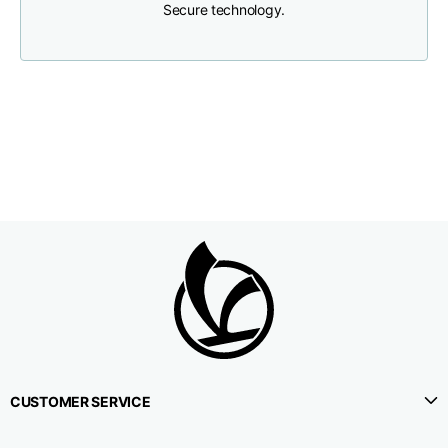
Secure technology.
1⁄2 Umfang der Taille
38,5
40,5
42,5
1⁄2 Hüftumfang
51
53
55
1⁄2 Unterer Umfang
22,3
22,9
23,5
1⁄2 Beinumfang (in
33,9
35,2
36,5
Höhe des Schritts)
Seitenlänge
114,8
115,3
115,8
Innere Beinlänge
78
78
78
CUSTOMER SERVICE
Höhe des Gürtels
4,2
4,2
4,2