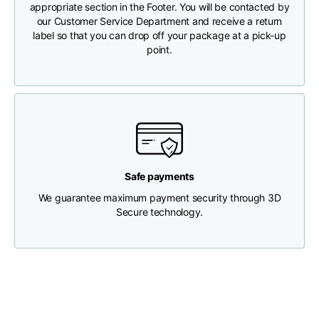
appropriate section in the Footer. You will be contacted by
our Customer Service Department and receive a return
Brustweite
33
35
37
label so that you can drop off your package at a pick-up
point.
Tiefe des Halses
30
30
31
Breite der Schultern
32
33
34
Untere Breite
(unterhalb des
30
32
34
Safe payments
Saums)
We guarantee maximum payment security through 3D
Secure technology.
Boyfriend fit denim
Größe
XS
S
M