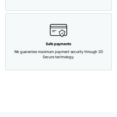
Brustweite
33
35
37
Tiefe des Halses
30
30
31
Breite der Schultern
32
33
34
Safe payments
We guarantee maximum payment security through 3D
Secure technology.
Untere Breite
(unterhalb des
30
32
34
Saums)
Boyfriend fit denim
Größe
XS
S
M