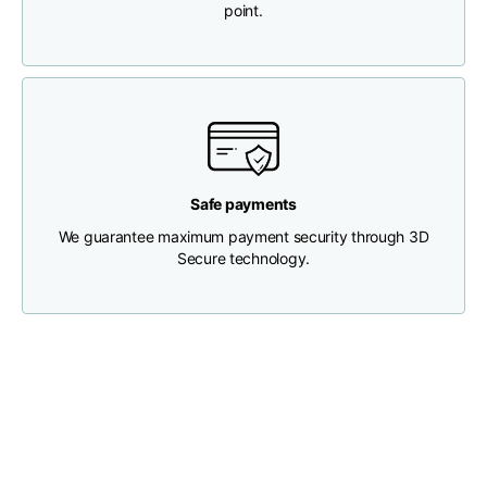
point.
Brustweite
33
35
37
Tiefe des Halses
30
30
31
Breite der Schultern
32
33
34
Safe payments
We guarantee maximum payment security through 3D
Untere Breite
Secure technology.
(unterhalb des
30
32
34
Saums)
Boyfriend fit denim
Größe
XS
S
M