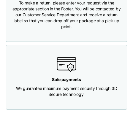
To make a return, please enter your request via the
appropriate section in the Footer. You will be contacted by
Brustweite
33
35
37
our Customer Service Department and receive a return
label so that you can drop off your package at a pick-up
point.
Tiefe des Halses
30
30
31
Breite der Schultern
32
33
34
Untere Breite
(unterhalb des
30
32
34
Saums)
Safe payments
We guarantee maximum payment security through 3D
Secure technology.
Boyfriend fit denim
Größe
XS
S
M