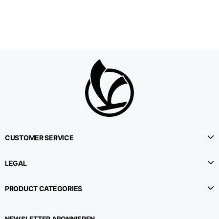
1⁄2 Umfang der Taille
38,5
40,5
42,5
1⁄2 Hüftumfang
51
53
55
1⁄2 Unterer Umfang
22,3
22,9
23,5
1⁄2 Beinumfang (in
33,9
35,2
36,5
Höhe des Schritts)
CUSTOMER SERVICE
Seitenlänge
114,8
115,3
115,8
LEGAL
Innere Beinlänge
78
78
78
PRODUCT CATEGORIES
Höhe des Gürtels
4,2
4,2
4,2
NEWSLETTER ABONNIEREN