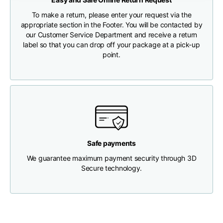
CHECK SHIPMENT STATUS
To make a return, please enter your request via the
Brustweite
33
35
37
appropriate section in the Footer. You will be contacted by
our Customer Service Department and receive a return
label so that you can drop off your package at a pick-up
Tiefe des Halses
30
30
31
point.
Breite der Schultern
32
33
34
Untere Breite
(unterhalb des
30
32
34
Saums)
Safe payments
We guarantee maximum payment security through 3D
Secure technology.
Boyfriend fit denim
Größe
XS
S
M