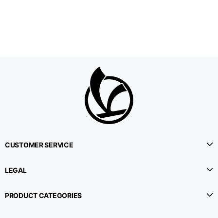
1⁄2 Umfang der Taille
38,5
40,5
42,5
1⁄2 Hüftumfang
51
53
55
1⁄2 Unterer Umfang
22,3
22,9
23,5
1⁄2 Beinumfang (in
33,9
35,2
36,5
Höhe des Schritts)
CUSTOMER SERVICE
Seitenlänge
114,8
115,3
115,8
LEGAL
Innere Beinlänge
78
78
78
PRODUCT CATEGORIES
Höhe des Gürtels
4,2
4,2
4,2