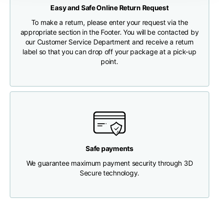
Easy and Safe Online Return Request
CHECK SHIPMENT STATUS
Brustweite
33
35
37
To make a return, please enter your request via the
appropriate section in the Footer. You will be contacted by
our Customer Service Department and receive a return
Tiefe des Halses
30
30
31
label so that you can drop off your package at a pick-up
point.
Breite der Schultern
32
33
34
Untere Breite
(unterhalb des
30
32
34
Saums)
Safe payments
We guarantee maximum payment security through 3D
Secure technology.
Boyfriend fit denim
Größe
XS
S
M