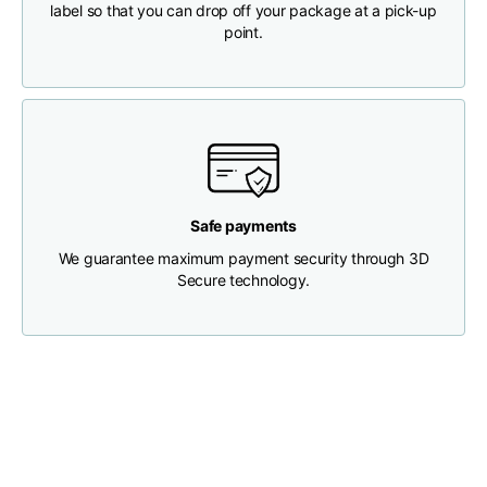
label so that you can drop off your package at a pick-up
point.
Brustweite
33
35
37
Tiefe des Halses
30
30
31
Breite der Schultern
32
33
34
Safe payments
Untere Breite
We guarantee maximum payment security through 3D
(unterhalb des
30
32
34
Secure technology.
Saums)
Boyfriend fit denim
Größe
XS
S
M