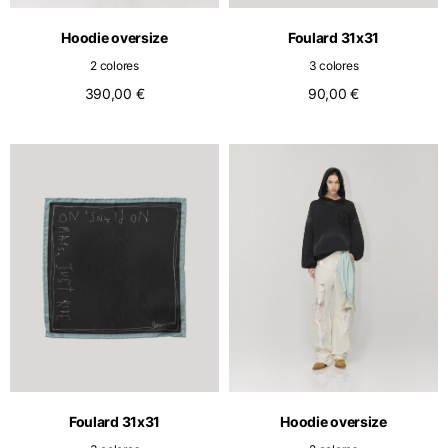
Netherlands
Inglés
Holandés
Hoodie oversize
Foulard 31x31
Vietnam
2 colores
3 colores
Spain
Inglés
Inglés
390,00 €
90,00 €
Spain
Español
Türkiye
Inglés
Foulard 31x31
Hoodie oversize