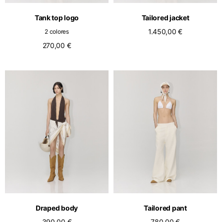
Tank top logo
Tailored jacket
1.450,00 €
2 colores
270,00 €
Draped body
Tailored pant
390,00 €
780,00 €