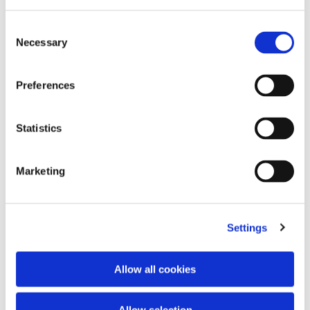
Consent
Necessary
Selection
Preferences
Statistics
Tracksuit jacket
T-shirt logo
Marketing
2 colores
2 colores
450,00 €
290,00 €
Settings
Allow all cookies
Allow selection