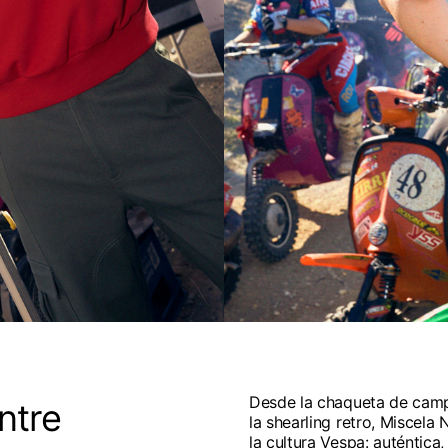
Desde la chaqueta de camp
ntre
la shearling retro, Miscela 
la cultura Vespa: auténtica,