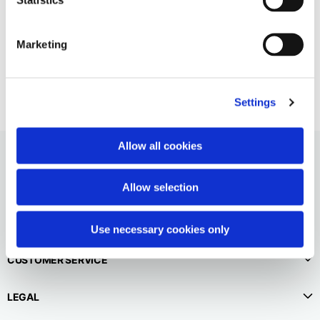
Netherlands
Inglés
Holandés
Marketing
Vietnam
Spain
Inglés
Inglés
Spain
Settings
Español
Türkiye
Allow all cookies
Inglés
Allow selection
Use necessary cookies only
CUSTOMER SERVICE
LEGAL