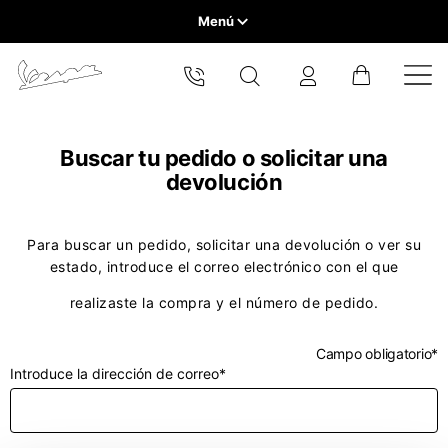
Menú
Home
Selecciona tu localidad
VEHICLE RANGE
El catálogo y los servicios disponibles pueden variar según la
Buscar tu pedido o solicitar una
ubicación.
devolución
Al cambiar de ubicación, se actualizará el contenido del carro
READY TO WEAR & LIFESTYLE
de la compra y de tu lista de deseos.
Para buscar un pedido, solicitar una devolución o ver su
EXPERIENCES
estado, introduce el correo electrónico con el que
Europe
realizaste la compra y el número de pedido.
CONCEPT STORE
Belgium
America
Inglés
Campo obligatorio*
Introduce la dirección de correo*
Canada
Belgium
Asia
Inglés
Francés
Hong Kong