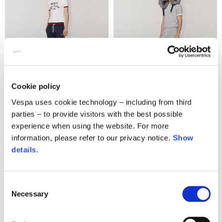
Cookie policy
Vespa uses cookie technology – including from third
Racing slim track pants
Multi label sweatpants
parties – to provide visitors with the best possible
230,00 €
220,00 €
experience when using the website. For more
information, please refer to our privacy notice.
Show
details
.
Consent
Necessary
Selection