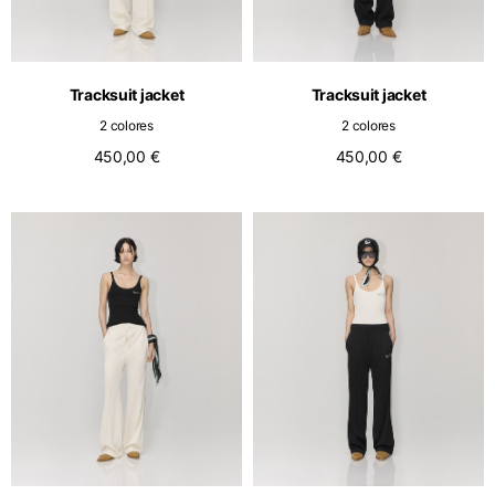
Netherlands
Inglés
Holandés
Vietnam
Spain
Tracksuit jacket
Tracksuit jacket
Inglés
Inglés
2 colores
2 colores
Spain
450,00 €
450,00 €
Español
Türkiye
Inglés