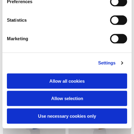
Preferences
Statistics
Empty logo crop over tee
Logo over crewneck
Marketing
160,00 €
190,00 €
Settings
Allow all cookies
Allow selection
Use necessary cookies only