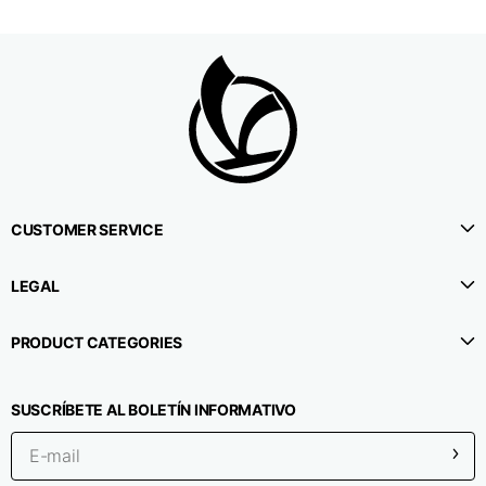
Boyfriend fit denim
Talla
XS
S
M
1⁄2 Circunferencia de la
38,5
40,5
42,5
cintura
CUSTOMER SERVICE
1⁄2 Circunferencia de la
LEGAL
51
53
55
cadera
PRODUCT CATEGORIES
1⁄2 Circunferencia
22,3
22,9
23,5
inferior
SUSCRÍBETE AL BOLETÍN INFORMATIVO
1⁄2 perímetro de la
pierna (a la altura de la
33,9
35,2
36,5