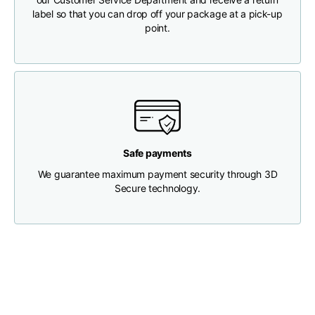
label so that you can drop off your package at a pick-up
point.
Talla
XS
S
M
Longitud
46
48
50
Anchura del pecho
33
35
37
Safe payments
Profundidad del cuello
30
30
31
We guarantee maximum payment security through 3D
Secure technology.
Anchura de los
32
33
34
hombros
Anchura del bajo (por
30
32
34
debajo del dobladillo)