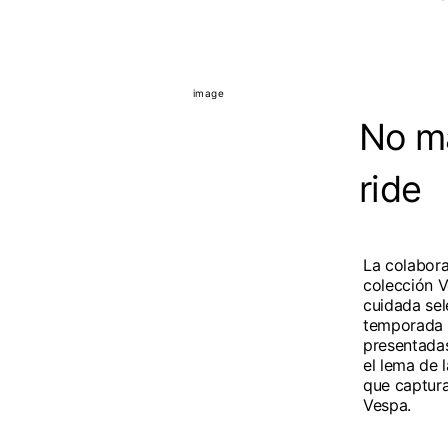
No ma
ride
La colabora
colección 
cuidada sel
temporada 
presentadas
el lema de l
que captura
Vespa.