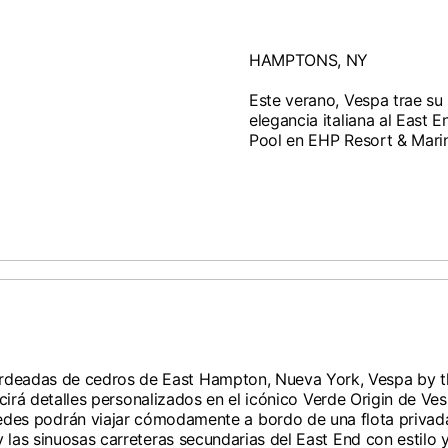
Inglés
Alemán
Indonesia
Indonesia
Inglés
Español
HAMPTONS, NY
Italy
Netherlands
Qatar
Saudi Arabia
Italiano
Inglés
Este verano, Vespa trae su 
Sitios web internacionales
Philippines
Singapore
Inglés
Inglés
elegancia italiana al East 
Español
Inglés
Pool en EHP Resort & Mari
tras tu país en la lista, visita nuestro sitio web internacional y seleccio
Spain
Spain
idiomas disponibles.
.
Inglés
Español
Thailand
Vietnam
EN
ES
DE
FR
NL
IT
Inglés
Inglés
s bordeadas de cedros de East Hampton, Nueva York, Vespa b
ucirá detalles personalizados en el icónico Verde Origin de V
edes podrán viajar cómodamente a bordo de una flota privada d
 las sinuosas carreteras secundarias del East End con estilo y