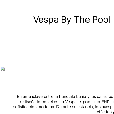
Francés
Hong Kong
Middle East
Inglés
Vespa By The Pool
Italy
Kuwait
Inglés
Philippines
Inglés
Inglés
Si no encuen
Netherlands
Unit.Arab Emir
Holandés
South Korea
Inglés
Inglés
Türkiye
Inglés
En en enclave entre la tranquila bahía y las calle
rediseñado con el estilo Vespa, el pool club EHP l
sofisticación moderna. Durante su estancia, los huésp
viñedos y