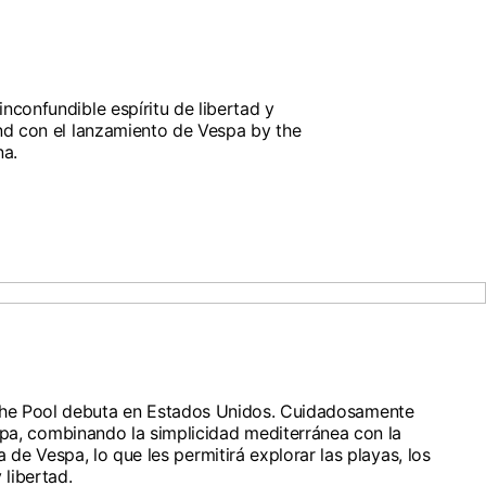
inconfundible espíritu de libertad y
End con el lanzamiento de Vespa by the
na.
na uno de los
y the Pool debuta en Estados Unidos. Cuidadosamente
espa, combinando la simplicidad mediterránea con la
e Vespa, lo que les permitirá explorar las playas, los
 libertad.