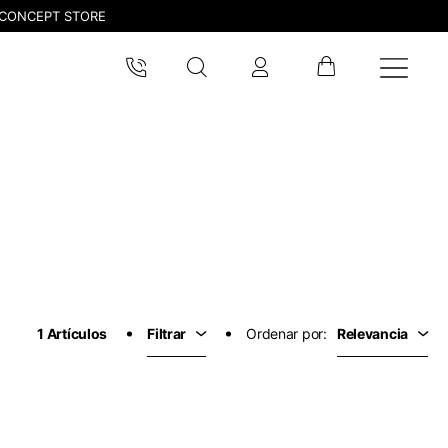
CONCEPT STORE
.
sta de deseos.
1 Artículos
Filtrar
Ordenar por:
Relevancia