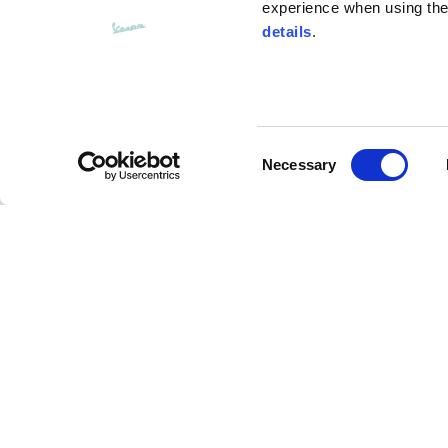
experience when using the 
details
.
Consent
CUSTOMER SERVICE
Necessary
Selection
Contáctanos
Preguntas frecuentes
Método de pago
Devoluciones y
reembolsos
Tiempos de envío
Buscar pedidos y
devoluciones