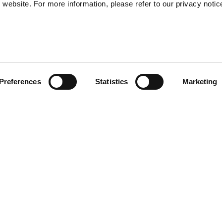
website. For more information, please refer to our privacy notic
LEGAL
PRODUCT
Preferences
Statistics
Marketing
CATEGORIES
Cookies
Condiciones
Clothing
generales de compra
Accessories
Política de protección
Home & Lifestyle
de datos
Derecho de
desistimiento
Resolución de
controversias