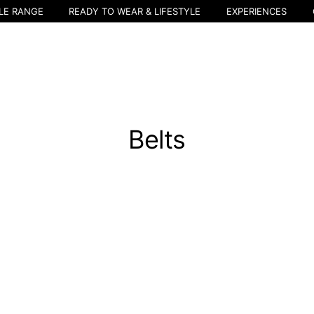
LE RANGE
READY TO WEAR & LIFESTYLE
EXPERIENCES
Belts
Selecciona tu localidad
El catálogo y los servicios disponibles pueden variar según la ubicación
 ubicación, se actualizará el contenido del carro de la compra y de tu li