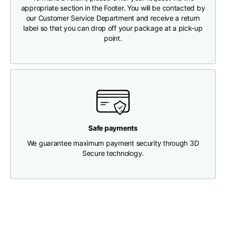
appropriate section in the Footer. You will be contacted by
our Customer Service Department and receive a return
Longueur
46
48
50
label so that you can drop off your package at a pick-up
point.
Largeur de la poitrine
33
35
37
Profondeur du cou
30
30
31
Largeur des épaules
32
33
34
Safe payments
Largeur du bas(sous
We guarantee maximum payment security through 3D
30
32
34
l'ourlet)
Secure technology.
Boyfriend fit denim