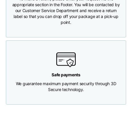
appropriate section in the Footer. You will be contacted by
our Customer Service Department and receive a return
Longueur
46
48
50
label so that you can drop off your package at a pick-up
point.
Largeur de la poitrine
33
35
37
Profondeur du cou
30
30
31
Largeur des épaules
32
33
34
Safe payments
Largeur du bas(sous
We guarantee maximum payment security through 3D
30
32
34
l'ourlet)
Secure technology.
Boyfriend fit denim