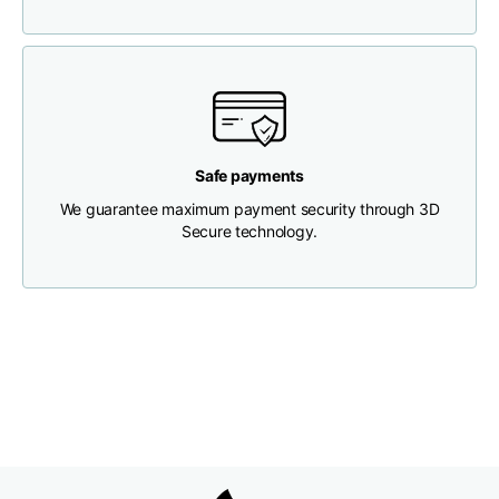
Longueur
46
48
50
Largeur de la poitrine
33
35
37
Safe payments
Profondeur du cou
30
30
31
We guarantee maximum payment security through 3D
Secure technology.
Largeur des épaules
32
33
34
Largeur du bas(sous
30
32
34
l'ourlet)
Boyfriend fit denim