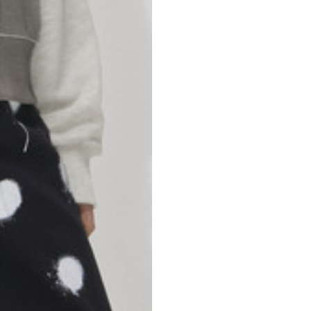
46
47
69
70
52,5
54,5
50
52
56,5
58,5