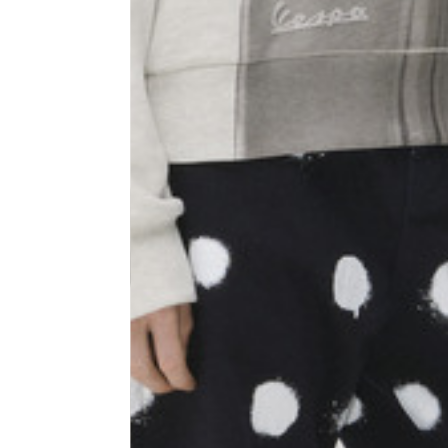
Anchura de los hombros
45
Largo de la manga
68
1⁄2 Anchura del pecho (2 cm
50,5
desde la sisa)
1⁄2 Cintura (40 cm desde c.b.)
48
1⁄2 Bajo
54,5
Tailored pants