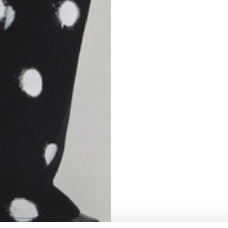
3,5
3,5
S
62
59
10