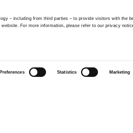
5
73
y – including from third parties – to provide visitors with the b
website. For more information, please refer to our privacy notic
57
Preferences
Statistics
Marketing
S
48
35