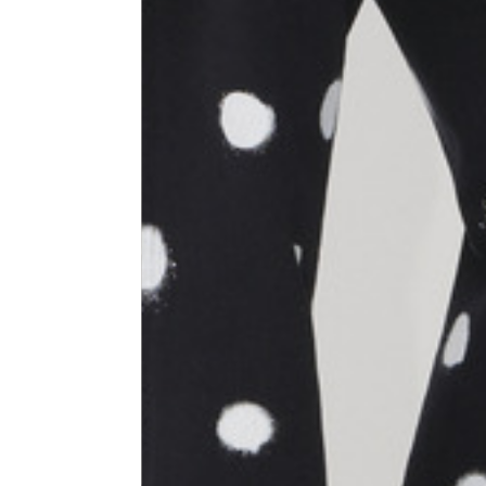
Talla
XS
1⁄2 Circunferencia de la cintura
40
1⁄2 Circunferencia de la cadera
51
1⁄2 Circunferencia del
29,2
dobladillo inferior
1⁄2 circunferencia a 10 cm del
33,7
dobladillo inferior
Largo exterior de la pierna
109
Largo interior de la pierna
77,5