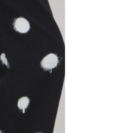
S
M
42
44
53
55
30
30,8
34
34,5
110
111
78
78,5