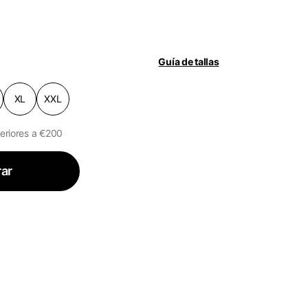
.
sta de deseos.
Guía de tallas
XL
XXL
periores a €200
ar