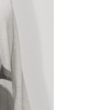
Español
Inglés
tras tu país en la lista, visita nuestro sitio web internacional y seleccio
Spain
Spain
idiomas disponibles.
.
Inglés
Español
Thailand
Vietnam
EN
ES
DE
FR
NL
IT
Inglés
Inglés
ncias en función del estilo de la prenda.
S
M
72
73