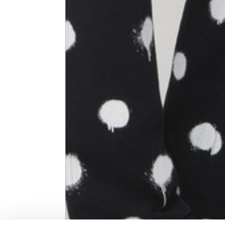
Altura de la cintura
3,5
Knitted jacket
Talla
XS
Longitud
60
Anchura del pecho
57
Profundidad del cuello
10