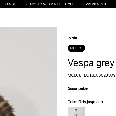
LE RANGE
READY TO WEAR & LIFESTYLE
EXPERIENCES
Inicio
NUEVO
Vespa grey
MOD. 8FEU1JE0602J309
Descripción
Color